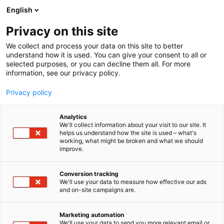
Siirry
English
sisältöön
Privacy on this site
We collect and process your data on this site to better
understand how it is used. You can give your consent to all or
selected purposes, or you can decline them all. For more
information, see our privacy policy.
Privacy policy
Analytics
T
Autoalan palvelut
We'll collect information about your visit to our site. It
u
helps us understand how the site is used – what's
Autorekry Oy
working, what might be broken and what we should
o
improve.
t
e
7f151
Osasto:
r
Conversion tracking
y
We'll use your data to measure how effective our ads
and on-site campaigns are.
Autorekry yhdistää autoalan tekijät.Autorekry on
h
m
Suomen ensimmäinen ja ainoa autoalan
ä
rekrytointeihin, suorahakuihin ja
Marketing automation
:
We'll use your data to send you more relevant email or