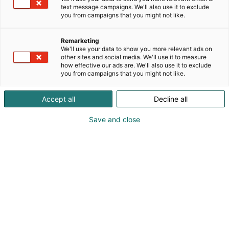
henkilövuokraukseen erikoistunut yritys. Tarjoamme
text message campaigns. We'll also use it to exclude
yrityksille ammattitaitoisia tekijöitä kaikkiin
you from campaigns that you might not like.
autoalan tehtäviin, kaikille organisaation tasoille.
Palkattuna tai vuokrattuna.Työnantaja, tutustu
Remarketing
meihin alla näkyvästä galleriasta tai
We'll use your data to show you more relevant ads on
kotisivuiltamme ja jutellaan messuilla lisää!* Janne
other sites and social media. We'll use it to measure
how effective our ads are. We'll also use it to exclude
Turklin, 040 503 7280, janne.turklin@autorekry.fi*
you from campaigns that you might not like.
Juha Halonen, 040 830 3848,
juha.halonen@autorekry.fi* Birgitta Nykänen, 0440
Accept all
Decline all
830 815, birgitta.nykanen@autorekry.fi
Save and close