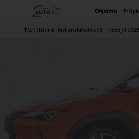
Main
Siirry
sisältöön
Ohjelma
Yrity
TALK Helsinki -keskustelufestivaali
Koeajot 202