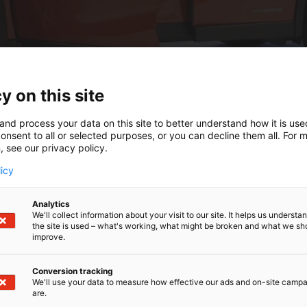
äivä
y on this site
and process your data on this site to better understand how it is us
onsent to all or selected purposes, or you can decline them all. For 
, see our privacy policy.
licy
Analytics
ritysautopäivä järjestetään torstaina 
We'll collect information about your visit to our site. It helps us underst
the site is used – what's working, what might be broken and what we sh
improve.
Conversion tracking
We'll use your data to measure how effective our ads and on-site camp
are.
e