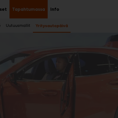
kset
Tapahtumassa
Info
Avaa
Avaa
Avaa
alavalikko
alavalikko
alavalikko
5
Uutuusmallit
Yritysautopäivä