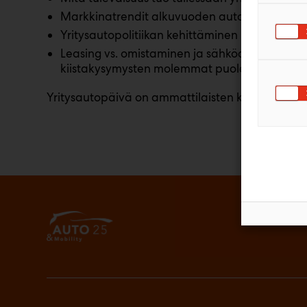
Markkinatrendit alkuvuoden autokaupan dat
Yritysautopolitiikan kehittäminen muuttuvas
Leasing vs. omistaminen ja sähköautot vs. pol
kiistakysymysten molemmat puolet
Yritysautopäivä on ammattilaisten kutsutapah