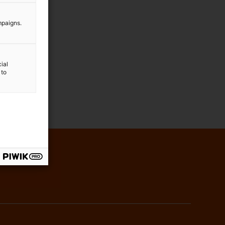
mpaigns.
ial
 to