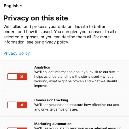
Siirry
English
sisältöön
Privacy on this site
We collect and process your data on this site to better
understand how it is used. You can give your consent to all or
selected purposes, or you can decline them all. For more
information, see our privacy policy.
Privacy policy
Analytics
T
Autot
We'll collect information about your visit to our site. It
u
helps us understand how the site is used – what's
Škoda
working, what might be broken and what we should
o
improve.
t
e
6k50
Osasto:
r
Conversion tracking
y
We'll use your data to measure how effective our ads
and on-site campaigns are.
Škoda yhdistää yli 100 vuoden kokemuksen
h
m
autovalmistuksesta innovatiivisuuteen ja jatkuvaan
ä
uudistumiseen. Tarjoamme laajan valikoiman
Marketing automation
:
We'll use your data to send you more relevant email or