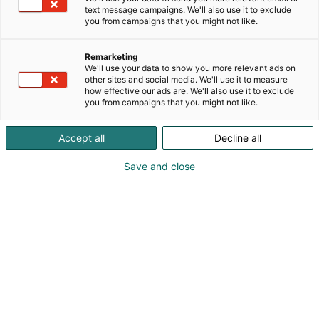
vaihtoehtoja eri voimalinjoissa täyssähköisistä
text message campaigns. We'll also use it to exclude
katumaastureista taloudellisiin
you from campaigns that you might not like.
polttomoottorimalleihin.
Remarketing
Jälleenmyyjä- ja huoltoverkostomme toimii
We'll use your data to show you more relevant ads on
kattavasti kautta maan. Tarjoamme autoilijoille ja
other sites and social media. We'll use it to measure
how effective our ads are. We'll also use it to exclude
yrityksille myös erilaisia liikkumisen tarpeisiin
you from campaigns that you might not like.
sopivia nykypäivän ratkaisuja ja palveluja.
Accept all
Decline all
Auto 25 & Mobility -messuille tuomme koko
uutuusmallistomme, kuten Suomessa ensi kertaa
Save and close
nähtävät uudet täyssähköiset katumaasturimallit
Enyaq ja Enyaq Coupé sekä täysin uuden
kompaktin kokoluokan täyssähköisen Elroqin.
Tervetuloa tutustumaan ja koeajamaan!