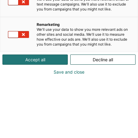
äänentoistojärjestelmien suunnitteluun ja
text message campaigns. We'll also use it to exclude
asennukseen. Meiltä löytyy laaja valikoima
you from campaigns that you might not like.
äänentoistotuotteita, jotka takaavat huipputason
äänikokemukset autossasi. Asiantunteva tiimimme
Remarketing
suunnittelee ja asentaa asiakkaillemme
We'll use your data to show you more relevant ads on
äänentoistojärjestelmiä, jotka vastaavat
other sites and social media. We'll use it to measure
how effective our ads are. We'll also use it to exclude
vaativankin kuuntelijan toiveet. Palvelumme
you from campaigns that you might not like.
sisältää ammattimaisen asennuksen, jotta kaikki
komponentit toimivat yhdessä täydellisesti.
Accept all
Decline all
Panostamme laatuun ja asiakastyytväisyyteen ja
tavoitteemme on tarjota markkinoiden parhaat
Save and close
äänentoistoratkaisut. Liity asiakkaidemme joukkoon
ja nauti musiikin täyteläisyydestä ja kirkkaudesta
SK-Autosoundin kanssa!
Tule kuuntelemaan upeasti soivat demoautomme
osastollemme.