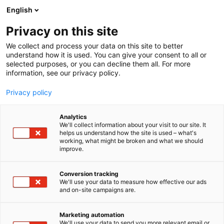
Siirry
English
sisältöön
Privacy on this site
We collect and process your data on this site to better
understand how it is used. You can give your consent to all or
selected purposes, or you can decline them all. For more
information, see our privacy policy.
Privacy policy
Analytics
T
Autoalan palvelut
We'll collect information about your visit to our site. It
u
helps us understand how the site is used – what's
SK-Autosound Oy
working, what might be broken and what we should
o
improve.
t
e
7h151
Osasto:
r
Conversion tracking
y
We'll use your data to measure how effective our ads
and on-site campaigns are.
SK-Autosound Oy on innovatiivinen autojen
h
m
äänentoistoratkaisujen tarjoaja. Olemme.
ä
erikoistuneet korkealaatuisten
Marketing automation
:
We'll use your data to send you more relevant email or