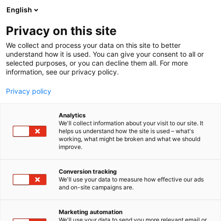
Siirry
English
sisältöön
Privacy on this site
We collect and process your data on this site to better
understand how it is used. You can give your consent to all or
selected purposes, or you can decline them all. For more
information, see our privacy policy.
Privacy policy
Analytics
T
Autot
We'll collect information about your visit to our site. It
u
helps us understand how the site is used – what's
Mercedes-Benz ja smart
working, what might be broken and what we should
o
improve.
t
e
6d50
Osasto:
r
Conversion tracking
y
We'll use your data to measure how effective our ads
and on-site campaigns are.
Tervetuloa tutustumaan Mercedes-Benzin
h
m
mallistoon. Nähtävillä henkilöautojen lisäksi myös
ä
tila-autoja. Mallit edustavat erinomaisesti sitä
Marketing automation
:
We'll use your data to send you more relevant email or