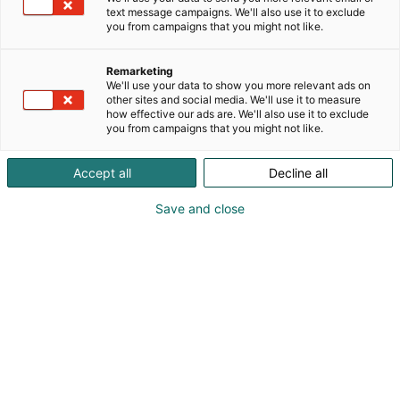
huippuluokan laatua ja innovatiivista teknologiaa,
text message campaigns. We'll also use it to exclude
jolla Mercedes-Benz on näyttänyt tietä koko
you from campaigns that you might not like.
autoilevalle maailmalle vuosikymmenestä ja
teknologiasta toiseen. Lisäksi tyylikkäästä Concept
Remarketing
CLA:sta inspiraationsa saanut CLA camouflage -
We'll use your data to show you more relevant ads on
malli tarjoaa osastollamme ensimmäisen vilauksen
other sites and social media. We'll use it to measure
how effective our ads are. We'll also use it to exclude
pian julkaistavaan uutuuteen.
you from campaigns that you might not like.
smartin osastolla esillä ovat kompaktit mutta tilavat
Accept all
Decline all
smart #1 ja smart #3 sekä kohokohtana Concept #5,
jossa näet ennakkoon, miltä huhtikuussa julkaistava
Save and close
#5 näyttää. smart tarjoaa huipputeknologiaa,
erinomaista tilankäyttöä ja ensiluokkaista
muotoilua. smart ei ole enää vain pieni – se on suuri
uudella tavalla.
Katso tarjoukset