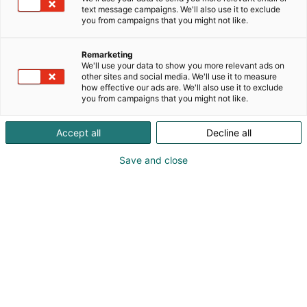
tarjonnan, joka kattaa kaikki olennaiset osa-alueet
text message campaigns. We'll also use it to exclude
autoliiketoiminnan menestyksen varmistamiseksi.
you from campaigns that you might not like.
Liiketoiminta-alueemme ovat
Remarketing
We'll use your data to show you more relevant ads on
* Koulutus ja Valmennus
other sites and social media. We'll use it to measure
how effective our ads are. We'll also use it to exclude
* Liiketoiminnan tuki
you from campaigns that you might not like.
* KVD - Autohuutokaupat
* Autorekry - Autoalan rekrytointi ja
Accept all
Decline all
henkilövuokraus
Save and close
Autoalan työnantaja, tarkempaa tietoa
palveluistamme löydät sivultamme tästä alta.
Olethan messuilla suoraan yhteydessä meihin, niin
sovitaan tapaaminen;
* Juha Halonen, 040 830 3848,
juha.halonen@kedfinland.fi
* Markus Toljamo, 044 245 1843,
markus.toljamo@kedfinland.fi
* Janne Turklin, 040 503 7280,