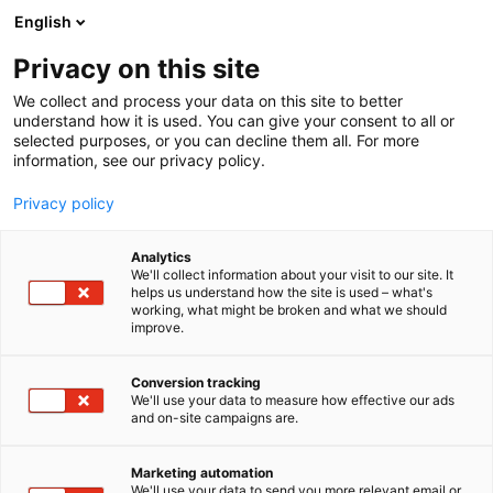
Siirry
English
sisältöön
Privacy on this site
We collect and process your data on this site to better
understand how it is used. You can give your consent to all or
selected purposes, or you can decline them all. For more
information, see our privacy policy.
Privacy policy
Analytics
T
Autoalan palvelut
We'll collect information about your visit to our site. It
u
helps us understand how the site is used – what's
KED Finland Oy
working, what might be broken and what we should
o
improve.
t
e
7f151
Osasto:
r
Conversion tracking
y
We'll use your data to measure how effective our ads
and on-site campaigns are.
KED Finland on autoalaan keskittyvä koulutus- ja
h
m
konsultointiyritys, joka on perustettu vuonna 2014.
ä
Vuosien varrella olemme kehittäneet laajan
Marketing automation
:
We'll use your data to send you more relevant email or