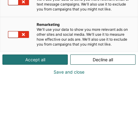
kanssa. K-Auto Oy toimii Volkswagen‐, Audi‐, SEAT‐,
text message campaigns. We'll also use it to exclude
CUPRA-, Porsche‐ ja Bentley-henkilöautojen sekä
you from campaigns that you might not like.
Volkswagen Hyötyautojen maahantuojana ja
markkinoijana Suomessa sekä SEATin ja CUPRAn
Remarketing
osalta myös Baltiassa.
We'll use your data to show you more relevant ads on
other sites and social media. We'll use it to measure
how effective our ads are. We'll also use it to exclude
K-Autona ahkeroimme koko autoilun arvoketjussa
you from campaigns that you might not like.
autojen maahantuonnista uusien ja käytettyjen
autojen myyntiin sekä monipuolisiin autoilun
Accept all
Decline all
palveluihin. Korjaamme ja huollamme, lataamme
akut K-Lataus-verkostossamme sekä myymme
Save and close
varaosat ja renkaat.
K-Auto tuo messuille Volkswagenin, Audin, CUPRAn,
Porschen, Bentleyn ja Volkswagen Hyötyautojen
uutuusmallit niin nähtäville kuin koeajettavaksi.
Osastollamme voit myös tutustua syvemmin
sähköiseen liikkumiseen.
K-Auto – Merkkejä tulevaisuudesta