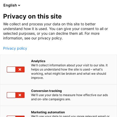
Siirry
English
sisältöön
Privacy on this site
We collect and process your data on this site to better
understand how it is used. You can give your consent to all or
selected purposes, or you can decline them all. For more
information, see our privacy policy.
Privacy policy
Analytics
T
Ajoneuvojen vuokraus
Autoalan palvelut
Autot
We'll collect information about your visit to our site. It
u
Varaosat, renkaat ja tarvikkeet
helps us understand how the site is used – what's
working, what might be broken and what we should
o
improve.
K-Auto Oy
t
e
r
Conversion tracking
6g48
Osasto:
y
We'll use your data to measure how effective our ads
and on-site campaigns are.
h
K-Auto on osa suomalaista K-ryhmää ja toimii
m
ä
yhteistyössä Volkswagen-konsernin ja Porsche AG:n
Marketing automation
:
We'll use your data to send you more relevant email or