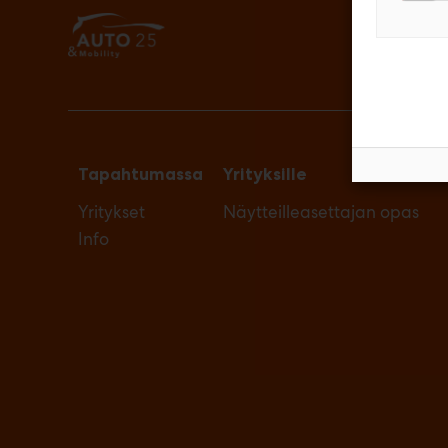
Tapahtumassa
Yrityksille
Yritykset
Näytteilleasettajan opas
Info