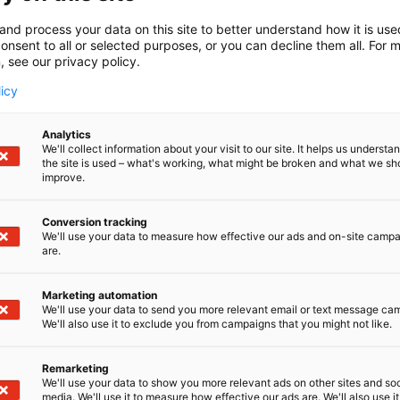
Suomen vaivattomin vauriokorjaamo
and process your data on this site to better understand how it is us
onsent to all or selected purposes, or you can decline them all. For 
olhu, lommo, kiveniskemä, lasin halkeama. Sanat, jotka ov
, see our privacy policy.
sa ärsytystä siitä asti, kun Karl Benz keksi automobiilin v
licy
kuinen tarinamme alkaa suomalaisesta perheyrittäjyyde
ta autojen vauriokorjaamiseen, maalaamiseen ja lasipal
idolla. Tänä päivänä InCar on Suomen johtava vaurioko
Analytics
We'll collect information about your visit to our site. It helps us underst
luketju ja toimialan kehityksen edelläkävijä, jossa yli 500
the site is used – what's working, what might be broken and what we sh
sä huippuosaajina yli 60 toimipisteessä ympäri Suomen.
improve.
utusyhtiöiden valtuuttamia vahinkotarkastuspisteitä.
Conversion tracking
We'll use your data to measure how effective our ads and on-site camp
are.
Marketing automation
We'll use your data to send you more relevant email or text message ca
We'll also use it to exclude you from campaigns that you might not like.
Remarketing
We'll use your data to show you more relevant ads on other sites and soc
media. We'll use it to measure how effective our ads are. We'll also use it