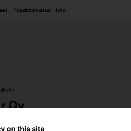
kset
Tapahtumassa
Info
Avaa
Avaa
Avaa
alavalikko
alavalikko
alavalikko
alvelut
ar Oy
7e150
y on this site