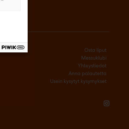
Osta liput
Messuklubi
Yhteystiedot
Anna palautetta
Usein kysytyt kysymykset