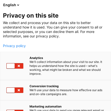
Siirry
English
sisältöön
Privacy on this site
We collect and process your data on this site to better
understand how it is used. You can give your consent to all or
selected purposes, or you can decline them all. For more
information, see our privacy policy.
Privacy policy
Analytics
T
Autoalan palvelut
We'll collect information about your visit to our site. It
u
helps us understand how the site is used – what's
Drivalia Lease Finland Oy
working, what might be broken and what we should
o
improve.
t
e
Osasto:
r
Conversion tracking
y
We'll use your data to measure how effective our ads
and on-site campaigns are.
Drivalia Lease Finland Oy on autoleasingyritys, joka
h
m
toimii kokonaisvaltaisena autoilun
ä
ulkoistuskumppanina eri kokoisille yrityksille ja
Marketing automation
:
We'll use your data to send you more relevant email or