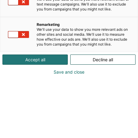
yhteisöille sekä kuluttajille. Yli sadan hengen
text message campaigns. We'll also use it to exclude
tiimimme hallinnoi Suomessa lähes 27 000 leasing-
you from campaigns that you might not like.
ajoneuvoa noin 1000 asiakasyrityksessä.
Palvelemme myös kuluttajia uusien ja käytettyjen
Remarketing
autojen leasingtuotteilla ja myymme käytöstä
We'll use your data to show you more relevant ads on
palautuneita leasing-autoja.
other sites and social media. We'll use it to measure
how effective our ads are. We'll also use it to exclude
you from campaigns that you might not like.
Olemme osa eurooppalaista Drivaliaa, jonka
erityisosaamisaluetta ovat innovatiiviset liikkumisen
Accept all
Decline all
palvelut ja kestävät liikkumisen ratkaisut. Drivalian
emoyhtiö on CA Auto Bank, Crédit Agricole Personal
Save and close
Finance & Mobility:n kokonaan omistama pankki,
joka tarjoaa ajoneuvojen luotto- ja
vuokraratkaisuja sekä vakuutuspalveluja.