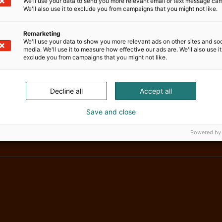
We'll use your data to send you more relevant email or text message ca
We'll also use it to exclude you from campaigns that you might not like.
Remarketing
We'll use your data to show you more relevant ads on other sites and soc
media. We'll use it to measure how effective our ads are. We'll also use it
exclude you from campaigns that you might not like.
Decline all
Accept all
Save and close
Powered by