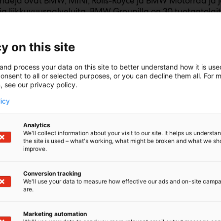
ndejä ovat BMW, MINI, Rolls-Royce ja BMW Motorrad ja 
 ja liikkuvuuspalveluita. BMW Groupilla on 30 tuotantolai
aajuisesti, ja yhtiön myyntiverkosto kattaa yli 140 ma
 pitkäjänteiseen ja vastuulliseen toimintaan. Yhtiö onkin
na osina ekologisesti ja sosiaalisesti kestävät toimintatav
y on this site
tuotevastuun ja luonnonvarojen säästämisen.
and process your data on this site to better understand how it is us
 tuo messuille koeajettavaksi uusimmat BMW ja MINI ma
onsent to all or selected purposes, or you can decline them all. For 
, see our privacy policy.
ös pala historiaa, tervetuloa tutustumaan!
licy
Analytics
We'll collect information about your visit to our site. It helps us underst
the site is used – what's working, what might be broken and what we sh
improve.
Conversion tracking
We'll use your data to measure how effective our ads and on-site camp
are.
Marketing automation