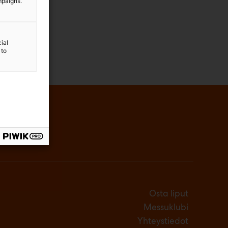
mpaigns.
ial
 to
Osta liput
Messuklubi
Yhteystiedot