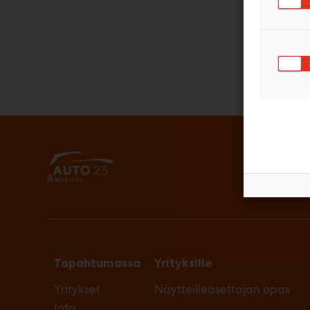
Tapahtumassa
Yrityksille
Yritykset
Näytteilleasettajan opas
Info