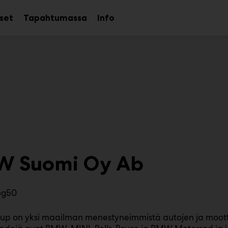
kset
Tapahtumassa
Info
Avaa
Avaa
Avaa
alavalikko
alavalikko
alavalikko
 Suomi Oy Ab
6g50
 on yksi maailman menestyneimmistä autojen ja moottor