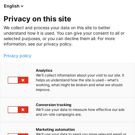
Siirry
English
sisältöön
Privacy on this site
We collect and process your data on this site to better
understand how it is used. You can give your consent to all or
selected purposes, or you can decline them all. For more
information, see our privacy policy.
Privacy policy
Analytics
T
Liikenne (maalla, merellä ja ilmassa)
We'll collect information about your visit to our site. It
u
helps us understand how the site is used – what's
Autoliitto ry / Moottori
working, what might be broken and what we should
o
improve.
t
e
7d100
Osasto:
r
Conversion tracking
y
We'll use your data to measure how effective our ads
and on-site campaigns are.
Autoliitto on vuonna 1919 perustettu
h
m
yksityisautoilijoiden palvelu-, etu- ja
ä
harrastusjärjestö. Ydintehtävämme on autoilijoiden
Marketing automation
:
We'll use your data to send you more relevant email or