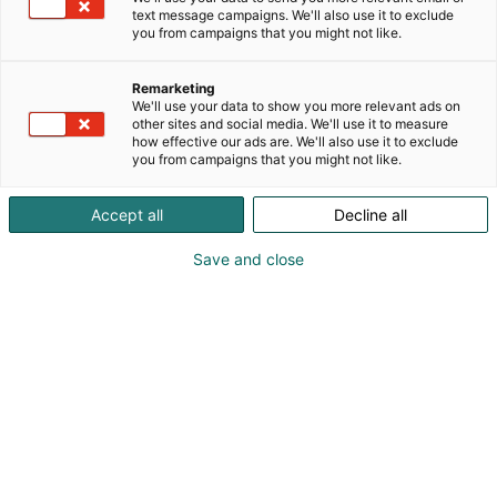
edunvalvonta, mutta olemme myös automatkailun
text message campaigns. We'll also use it to exclude
asiantuntija.
you from campaigns that you might not like.
Moottori on autoilijan aikakauslehti, josta löydät
Remarketing
automaailman klassikot ja uutuudet sekä
We'll use your data to show you more relevant ads on
kiinnostavimmat matkakohteet meiltä ja
other sites and social media. We'll use it to measure
how effective our ads are. We'll also use it to exclude
maailmalta. Hae oma Moottori osastoltamme
you from campaigns that you might not like.
7d100.
Accept all
Decline all
Messuilla autamme automatkailun kysymyksissä.
Löydät meiltä messuhinnoin laadukkaat
Save and close
matkailuoppaat, kuten tuoreen Autoillen
Euroopassa -kirjan.
Asiantuntijoidemme tietoiskuja mm.
automatkailusta, opetuslupaopetuksesta,
peräkärryistä ja turvaistuimista voi seurata Auto
Stagella.
Sunnuntaina 16.3. klo 13.15 huutokaupataan
Moottorin käyttötestiauto Mercedes-Benz S124!