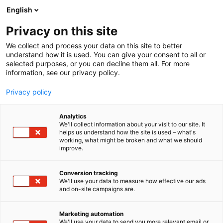
Siirry
English
sisältöön
Privacy on this site
We collect and process your data on this site to better
understand how it is used. You can give your consent to all or
selected purposes, or you can decline them all. For more
information, see our privacy policy.
Privacy policy
Analytics
T
Autoalan palvelut
We'll collect information about your visit to our site. It
u
helps us understand how the site is used – what's
A-Katsastus Oy
working, what might be broken and what we should
o
improve.
t
e
7h149
Osasto:
r
Conversion tracking
y
We'll use your data to measure how effective our ads
and on-site campaigns are.
A-Katsastus Group on Suomen johtava ajoneuvojen
h
m
katsastus-, kuntotarkastus- ja rekisteröintipalveluja
ä
tarjoava toimija. Katsastustoiminnan lisäksi
Marketing automation
:
We'll use your data to send you more relevant email or