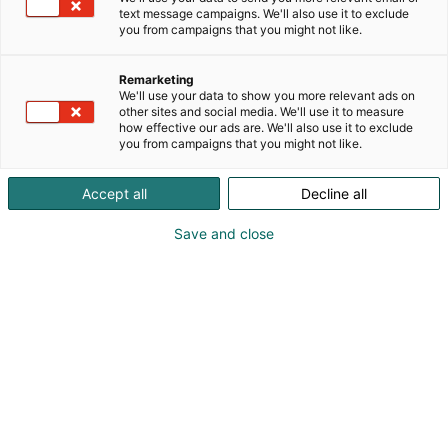
konserniin kuuluu kuljettajantutkintojen
text message campaigns. We'll also use it to exclude
vastaanottamiseen ja tieliikenteen lupapalveluihin
you from campaigns that you might not like.
erikoistunut yritys Ajovarma, joka toimii Liikenne- ja
viestintävirasto Traficomin sopimuskumppanina.
Remarketing
Palveluvalikoima kattaa myös autotarvikkeiden
We'll use your data to show you more relevant ads on
myynnin. Ensisijainen tavoitteemme on parantaa
other sites and social media. We'll use it to measure
how effective our ads are. We'll also use it to exclude
liikenteen turvallisuutta ja säästää ympäristöämme
you from campaigns that you might not like.
haitallisilta päästöiltä. A-Katsastus-konsernin
ammattilaiset eri puolilla Suomea työskentelevät
Accept all
Decline all
joka päivä yhteisen tavoitteemme saavuttamiseksi.
Save and close